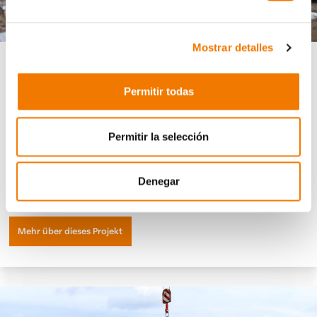
Dach
Wand
Glas
Mostrar detalles
Sicher und schnell montieren mit Vakuumkraft
Permitir todas
In der Baubranche dreht sich alles um Zuverlässigkeit: zu wissen, dass
Ihre Ausrüstung das tut, was sie tun soll, dass Fristen eingehalten
Permitir la selección
werden und dass Ihr Team sicher arbeiten kann. Ob Sie nun auf der
Baustelle mitarbeiten oder ein Projekt koordinieren, Sie
müssen sich auf
Ihr Werkzeug verlassen können
. Vakuumtechnologie
gibt
diese
Denegar
Sicherheit.
Mehr über dieses Projekt