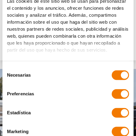
Las cookies de este sitio web se usan para personalizar
Ihr Team soll mit möglichst wenig Werkzeug möglichst viele Aufgaben
el contenido y los anuncios, ofrecer funciones de redes
erledigen können. Das klingt ideal, oder? Bei VIAVAC ist das möglich! Ein
sociales y analizar el tráfico. Además, compartimos
einziges Gerät, das mehrere Projekte unterstützt, spart nicht nur
información sobre el uso que haga del sitio web con
nuestros partners de redes sociales, publicidad y análisis
Kosten, sondern auch Transportaufwand und Planung.
web, quienes pueden combinarla con otra información
que les haya proporcionado o que hayan recopilado a
Mehr über dieses Projekt
partir del uso que haya hecho de sus servicios.
Selección
Necesarias
de
consentimiento
Preferencias
Estadística
Marketing