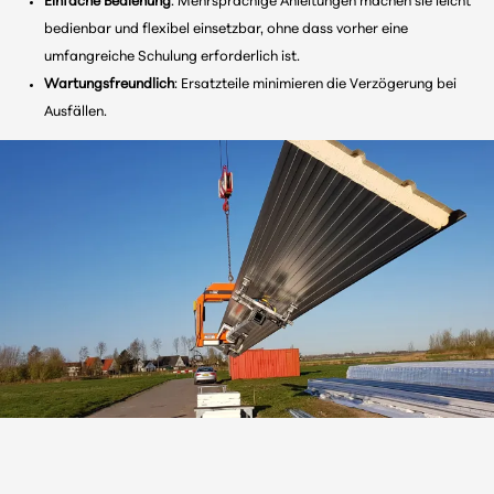
Einfache Bedienung
: Mehrsprachige Anleitungen machen sie leicht
bedienbar und flexibel einsetzbar, ohne dass vorher eine
Neben dem Kauf bieten wir unsere Saugnäpfe auch zur Miete an.
umfangreiche Schulung erforderlich ist.
Erkundigen Sie sich nach den Möglichkeiten
.
Wartungsfreundlich
: Ersatzteile minimieren die Verzögerung bei
Ausfällen.