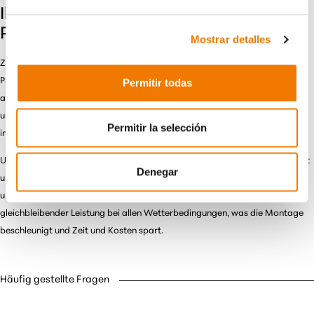
Ihr zusätzlicher Mitarbeiter bei jedem
Projekt
Mostrar detalles
Zuverlässige Geräte sind entscheidend für einen reibungslosen
Projektablauf. Unsere Vakuumheber fungieren als ein zusätzlicher Kollege,
Permitir todas
auf den Sie sich immer verlassen können. Dank ihrer Vielseitigkeit sind
unsere Geräte für eine Vielzahl von Projekten geeignet und passen sich
Permitir la selección
immer Ihren spezifischen Projektanforderungen an.
Unsere Vakuumheber sind für den täglichen Einsatz im Bauwesen konzipiert
Denegar
und bieten sicheres Anheben, Platzieren und Montieren von Trapezblechen
und Sandwichelementen. Sie sind langlebig und zuverlässig, mit
gleichbleibender Leistung bei allen Wetterbedingungen, was die Montage
beschleunigt und Zeit und Kosten spart.
Häufig gestellte Fragen