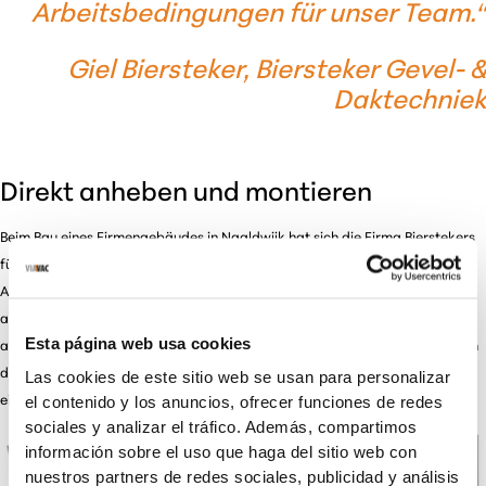
Arbeitsbedingungen für unser Team.“
Giel Biersteker, Biersteker Gevel- &
Daktechniek
Direkt anheben und montieren
Beim Bau eines Firmengebäudes in Naaldwijk hat sich die Firma Bierstekers
für den VIAVAC CB5, einen fortschrittlichen Vakuumheber, entschieden.
Anstatt die Trapezbleche als Paket auf das Dach anzuheben und dort
auszulegen, entschied sich Bierstekers dafür, die Platten direkt vom Boden
Esta página web usa cookies
an ihren Platz zu heben. Dank dieses innovativen Ansatzes konnte das Team
die gesamte Dachkonstruktion mit nur drei Personen abschließen, was zu
Las cookies de este sitio web se usan para personalizar
el contenido y los anuncios, ofrecer funciones de redes
einer erheblichen Zeitersparnis führte.
sociales y analizar el tráfico. Además, compartimos
información sobre el uso que haga del sitio web con
nuestros partners de redes sociales, publicidad y análisis