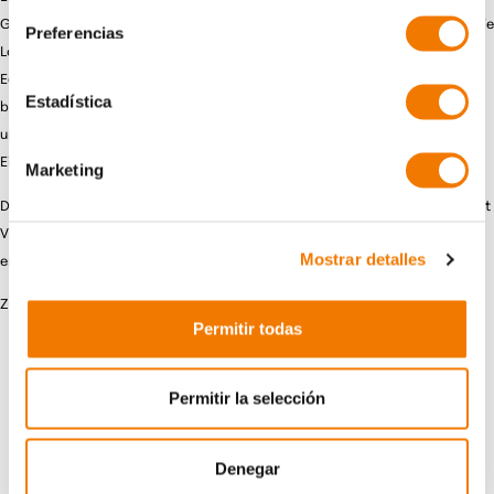
Geräte arbeiten eigenständig und kommen ohne Kran aus. Dadurch wird die
Preferencias
Logistik deutlich vereinfacht und die Abhängigkeit von zusätzlichem
Equipment reduziert. Gleichzeitig sind die Glasroboter bewusst
Estadística
benutzerfreundlich konzipiert. Ihr Team kann schnell starten, ohne
umfangreiche Einweisungen, und bleibt auch bei wechselnden
Einsatzbedingungen flexibel.
Marketing
Das reduziert Abstimmungsaufwand, minimiert Fehlerquellen und verhindert
Verzögerungen im Projektablauf – insbesondere bei engen Zeitplänen ein
Mostrar detalles
entscheidender Vorteil.
Zusätzlich profitieren Sie von:
Permitir todas
schneller Verfügbarkeit ab Lager
flexiblen Mietzeiträumen
Permitir la selección
optionalem Transportservice
direkter Unterstützung bei Rückfragen
Denegar