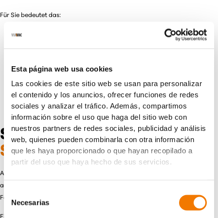
Für Sie bedeutet das:
minimiertes Ausfallrisiko
sichere und planbare Arbeitsabläufe
Einhaltung gesetzlicher Vorschriften
Esta página web usa cookies
Las cookies de este sitio web se usan para personalizar
el contenido y los anuncios, ofrecer funciones de redes
sociales y analizar el tráfico. Además, compartimos
información sobre el uso que haga del sitio web con
nuestros partners de redes sociales, publicidad y análisis
Sofort einsatzbereit:
Ohne
web, quienes pueden combinarla con otra información
Schulungsaufwand
que les haya proporcionado o que hayan recopilado a
partir del uso que haya hecho de sus servicios.
Auf der Baustelle zählt jede Minute. Komplexe Maschinen, die zunächst
aufwendig erklärt werden müssen, kosten Zeit und erhöhen das
Selección
Fehlerpotenzial.
Necesarias
de
consentimiento
Ein entscheidender Vorteil beim Mieten eines Glasroboters von VIAVAC: Die